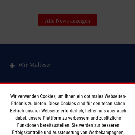
Alle News anzeigen
Wir Malteser
Spenden & Helfen
Angebote
Wir verwenden Cookies, um Ihnen ein optimales Webseiten-
Informationen
Erlebnis zu bieten. Diese Cookies sind für den technischen
Mitmachen
Betrieb unserer Webseite erforderlich, helfen uns aber auch
Wir Malteser
dabei, unsere Plattform zu verbessern und zusätzliche
Kontakt
Funktionen bereitzustellen. Sie werden zur besseren
Impressum
Malteser online
Erfolgskontrolle und Aussteuerung von Werbekampagnen,