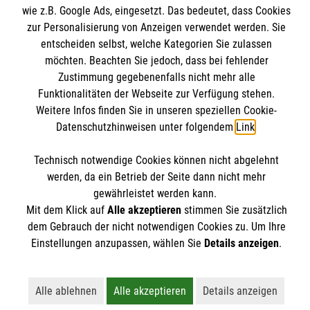
Datenschutz
wie z.B. Google Ads, eingesetzt. Das bedeutet, dass Cookies
zur Personalisierung von Anzeigen verwendet werden. Sie
Barrierefreiheit
Malteserorden
entscheiden selbst, welche Kategorien Sie zulassen
möchten. Beachten Sie jedoch, dass bei fehlender
Malteser Jugend
Spendenkonto
Zustimmung gegebenenfalls nicht mehr alle
Malteser International
Funktionalitäten der Webseite zur Verfügung stehen.
Sharepoint
Weitere Infos finden Sie in unseren speziellen Cookie-
Empfänger: Malteser Hilfsdienst e.V.
Datenschutzhinweisen unter folgendem
Link
.
IBAN: DE103 7060 120 120 120 0001 2
Soziale Netzwerke
Technisch notwendige Cookies können nicht abgelehnt
BIC: GENODED 1PA7
werden, da ein Betrieb der Seite dann nicht mehr
gewährleistet werden kann.
Der Malteser Hilfsdienst e.V. ist als eingetragene
Mit dem Klick auf
Alle akzeptieren
stimmen Sie zusätzlich
dem Gebrauch der nicht notwendigen Cookies zu. Um Ihre
gemeinnützige Organisation von der Körperschaft- und
Einstellungen anzupassen, wählen Sie
Details anzeigen
.
Gewerbesteuer befreit.
Alle ablehnen
Alle akzeptieren
Details anzeigen
Lehnt alle nicht-essentiellen Cookies ab
Akzeptiert alle Cookies einschließl
Öffnet detailli