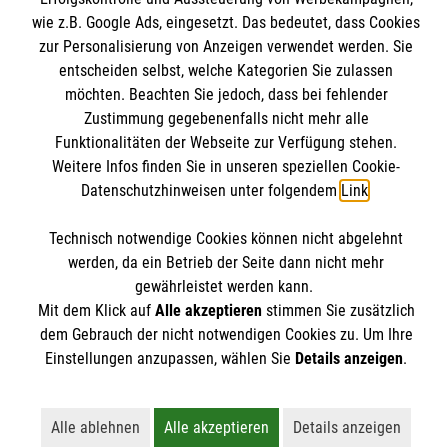
Impressum
Malteser online
wie z.B. Google Ads, eingesetzt. Das bedeutet, dass Cookies
Datenschutz
zur Personalisierung von Anzeigen verwendet werden. Sie
entscheiden selbst, welche Kategorien Sie zulassen
Barrierefreiheit
Malteserorden
möchten. Beachten Sie jedoch, dass bei fehlender
Zustimmung gegebenenfalls nicht mehr alle
Malteser Jugend
Spendenkonto
Funktionalitäten der Webseite zur Verfügung stehen.
Malteser International
Weitere Infos finden Sie in unseren speziellen Cookie-
Sharepoint
Datenschutzhinweisen unter folgendem
Link
.
Empfänger: Malteser Hilfsdienst e.V.
IBAN: DE103 7060 120 120 120 0001 2
Soziale Netzwerke
Technisch notwendige Cookies können nicht abgelehnt
werden, da ein Betrieb der Seite dann nicht mehr
BIC: GENODED 1PA7
gewährleistet werden kann.
Mit dem Klick auf
Alle akzeptieren
stimmen Sie zusätzlich
Der Malteser Hilfsdienst e.V. ist als eingetragene
dem Gebrauch der nicht notwendigen Cookies zu. Um Ihre
Einstellungen anzupassen, wählen Sie
Details anzeigen
.
gemeinnützige Organisation von der Körperschaft- und
Gewerbesteuer befreit.
Alle ablehnen
Alle akzeptieren
Details anzeigen
Lehnt alle nicht-essentiellen Cookies ab
Akzeptiert alle Cookies einschließl
Öffnet detailli