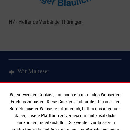
H7 - Helfende Verbände Thüringen
Wir Malteser
Spenden & Helfen
Wir verwenden Cookies, um Ihnen ein optimales Webseiten-
Angebote
Erlebnis zu bieten. Diese Cookies sind für den technischen
Informationen
Betrieb unserer Webseite erforderlich, helfen uns aber auch
Mitmachen
dabei, unsere Plattform zu verbessern und zusätzliche
Wir Malteser
Funktionen bereitzustellen. Sie werden zur besseren
Kontakt
Erfolgskontrolle und Aussteuerung von Werbekampagnen,