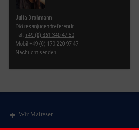
Julia Drohmann
Diözesanjugendreferentin
Tel.
+49 (0) 361 340 47 50
Mobil
+49 (0) 170 220 97 47
Nachricht senden
Wir Malteser
Spenden & Helfen