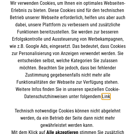
Wir verwenden Cookies, um Ihnen ein optimales Webseiten-
Angebote
Informationen
Erlebnis zu bieten. Diese Cookies sind für den technischen
Mitmachen
Betrieb unserer Webseite erforderlich, helfen uns aber auch
dabei, unsere Plattform zu verbessern und zusätzliche
Wir Malteser
Kontakt
Funktionen bereitzustellen. Sie werden zur besseren
Erfolgskontrolle und Aussteuerung von Werbekampagnen,
Impressum
Malteser online
wie z.B. Google Ads, eingesetzt. Das bedeutet, dass Cookies
Datenschutz
zur Personalisierung von Anzeigen verwendet werden. Sie
Barrierefreiheit
entscheiden selbst, welche Kategorien Sie zulassen
Malteserorden
möchten. Beachten Sie jedoch, dass bei fehlender
Malteser Jugend
Spendenkonto
Zustimmung gegebenenfalls nicht mehr alle
Funktionalitäten der Webseite zur Verfügung stehen.
Malteser International
Weitere Infos finden Sie in unseren speziellen Cookie-
Sharepoint
Datenschutzhinweisen unter folgendem
Link
.
Empfänger: Malteser Hilfsdienst e.V.
IBAN: DE103 7060 120 120 120 0001 2
Soziale Netzwerke
Technisch notwendige Cookies können nicht abgelehnt
BIC: GENODED 1PA7
werden, da ein Betrieb der Seite dann nicht mehr
gewährleistet werden kann.
Mit dem Klick auf
Alle akzeptieren
stimmen Sie zusätzlich