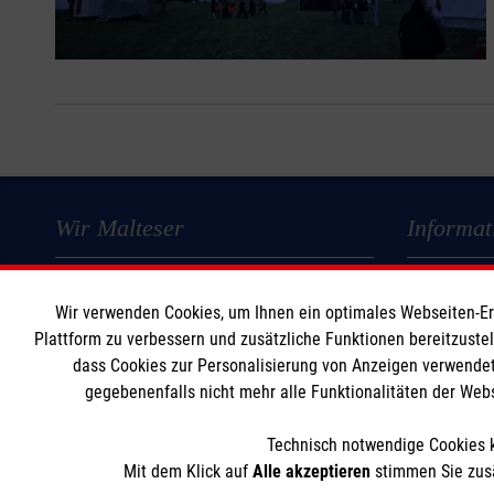
Wir Malteser
Informat
Spenden und Helfen
Kontakt
Wir verwenden Cookies, um Ihnen ein optimales Webseiten-Erle
Angebote
Impressum
Plattform zu verbessern und zusätzliche Funktionen bereitzuste
Mitmachen
Datenschut
dass Cookies zur Personalisierung von Anzeigen verwendet
Wir Malteser
Barrierefrei
gegebenenfalls nicht mehr alle Funktionalitäten der Web
Technisch notwendige Cookies k
Mit dem Klick auf
Alle akzeptieren
stimmen Sie zusä