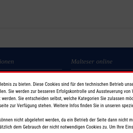
ionen
Malteser online
Malteserorden
bnis zu bieten. Diese Cookies sind für den technischen Betrieb unse
Malteser Jugend
llen. Sie werden zur besseren Erfolgskontrolle und Aussteuerung von
z
Malteser International
 werden. Sie entscheiden selbst, welche Kategorien Sie zulassen mö
heit
Sharepoint
seite zur Verfügung stehen. Weitere Infos finden Sie in unseren spe
önnen nicht abgelehnt werden, da ein Betrieb der Seite dann nicht 
tzlich dem Gebrauch der nicht notwendigen Cookies zu. Um Ihre Ein