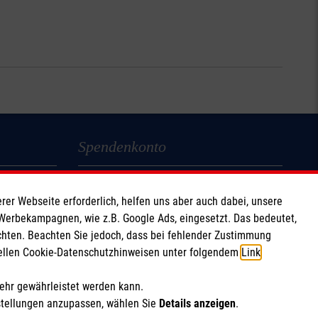
Spendenkonto
Empfänger: Malteser Hilfsdienst e.V.
rer Webseite erforderlich, helfen uns aber auch dabei, unsere
IBAN: DE71 3706 0120 1201 2280 14
 Werbekampagnen, wie z.B. Google Ads, eingesetzt. Das bedeutet,
BIC: GENO DED 1PA7
chten. Beachten Sie jedoch, dass bei fehlender Zustimmung
ziellen Cookie-Datenschutzhinweisen unter folgendem
Link
.
Soziale Netzwerke
mehr gewährleistet werden kann.
stellungen anzupassen, wählen Sie
Details anzeigen
.