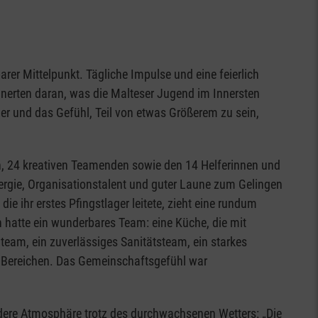
arer Mittelpunkt. Tägliche Impulse und eine feierlich
nerten daran, was die Malteser Jugend im Innersten
r und das Gefühl, Teil von etwas Größerem zu sein,
en, 24 kreativen Teamenden sowie den 14 Helferinnen und
nergie, Organisationstalent und guter Laune zum Gelingen
ie ihr erstes Pfingstlager leitete, zieht eine rundum
h hatte ein wunderbares Team: eine Küche, die mit
mteam, ein zuverlässiges Sanitätsteam, ein starkes
n Bereichen. Das Gemeinschaftsgefühl war
ndere Atmosphäre trotz des durchwachsenen Wetters: „Die