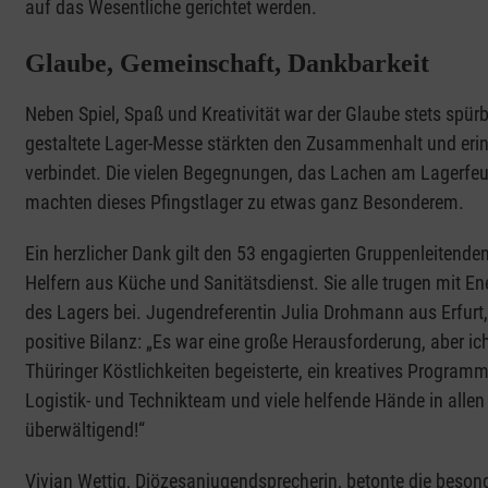
auf das Wesentliche gerichtet werden.
Glaube, Gemeinschaft, Dankbarkeit
Neben Spiel, Spaß und Kreativität war der Glaube stets spürb
gestaltete Lager-Messe stärkten den Zusammenhalt und erin
verbindet. Die vielen Begegnungen, das Lachen am Lagerfeue
machten dieses Pfingstlager zu etwas ganz Besonderem.
Ein herzlicher Dank gilt den 53 engagierten Gruppenleitend
Helfern aus Küche und Sanitätsdienst. Sie alle trugen mit E
des Lagers bei. Jugendreferentin Julia Drohmann aus Erfurt, d
positive Bilanz: „Es war eine große Herausforderung, aber ic
Thüringer Köstlichkeiten begeisterte, ein kreatives Program
Logistik- und Technikteam und viele helfende Hände in alle
überwältigend!“
Vivian Wettig, Diözesanjugendsprecherin, betonte die beso