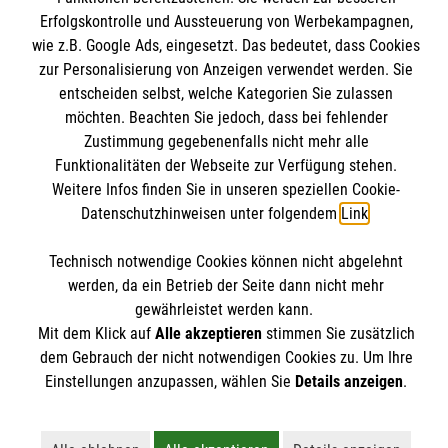
Erfolgskontrolle und Aussteuerung von Werbekampagnen,
Impressum
Malteser online
wie z.B. Google Ads, eingesetzt. Das bedeutet, dass Cookies
Datenschutz
zur Personalisierung von Anzeigen verwendet werden. Sie
Barrierefreiheit
entscheiden selbst, welche Kategorien Sie zulassen
Malteserorden
möchten. Beachten Sie jedoch, dass bei fehlender
Malteser Jugend
Zustimmung gegebenenfalls nicht mehr alle
Spendenkonto
Funktionalitäten der Webseite zur Verfügung stehen.
Malteser International
Weitere Infos finden Sie in unseren speziellen Cookie-
Sharepoint
Datenschutzhinweisen unter folgendem
Link
.
Empfänger: Malteser Hilfsdienst e.V.
IBAN: DE103 7060 120 120 120 0001 2
Soziale Netzwerke
Technisch notwendige Cookies können nicht abgelehnt
BIC: GENODED 1PA7
werden, da ein Betrieb der Seite dann nicht mehr
gewährleistet werden kann.
Mit dem Klick auf
Alle akzeptieren
stimmen Sie zusätzlich
Der Malteser Hilfsdienst e.V. ist als eingetragene
dem Gebrauch der nicht notwendigen Cookies zu. Um Ihre
gemeinnützige Organisation von der Körperschaft- und
Einstellungen anzupassen, wählen Sie
Details anzeigen
.
Gewerbesteuer befreit.