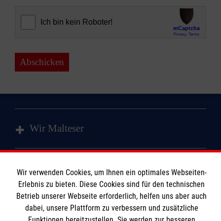
Abschicken
Wir Malteser
Spenden & Helfen
Wir verwenden Cookies, um Ihnen ein optimales Webseiten-
Angebote
Informationen
Erlebnis zu bieten. Diese Cookies sind für den technischen
Mitmachen
Betrieb unserer Webseite erforderlich, helfen uns aber auch
dabei, unsere Plattform zu verbessern und zusätzliche
Wir Malteser
Kontakt
Funktionen bereitzustellen. Sie werden zur besseren